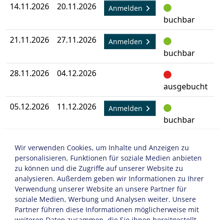
14.11.2026
20.11.2026
A
Anmelden
buchbar
21.11.2026
27.11.2026
A
Anmelden
buchbar
28.11.2026
04.12.2026
A
ausgebucht
05.12.2026
11.12.2026
A
Anmelden
buchbar
12.12.2026
18.12.2026
A
Anmelden
Wir verwenden Cookies, um Inhalte und Anzeigen zu
buchbar
personalisieren, Funktionen für soziale Medien anbieten
zu können und die Zugriffe auf unserer Website zu
analysieren. Außerdem geben wir Informationen zu Ihrer
Verwendung unserer Website an unsere Partner für
soziale Medien, Werbung und Analysen weiter. Unsere
FID: 2602117
Partner führen diese Informationen möglicherweise mit
weiteren Daten zusammen, die Sie ihnen bereitgestellt