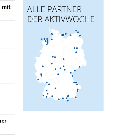
g mit
ner