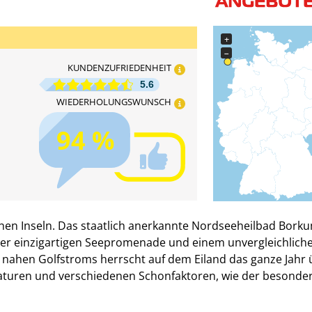
+
−
KUNDENZUFRIEDENHEIT
5.6
WIEDERHOLUNGSWUNSCH
94 %
schen Inseln. Das staatlich anerkannte Nordseeheilbad Bork
ner einzigartigen Seepromenade und einem unvergleichlich
 nahen Golfstroms herrscht auf dem Eiland das ganze Jahr 
uren und verschiedenen Schonfaktoren, wie der besonde